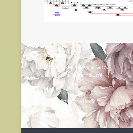
Adresse
598 route du Plan de la Garde
42430 Saint Romain d'Urfé
Mail
contact@amgenealogie.fr
Siret : 837 958 982 0030