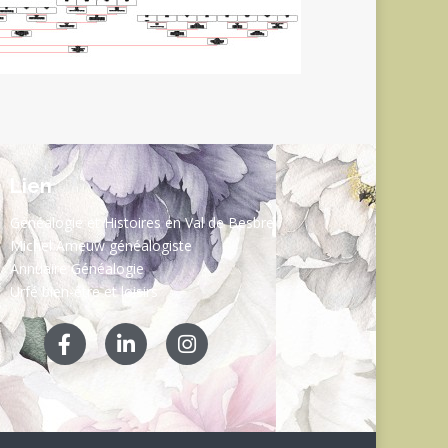
Lien
Généalogie et Histoires en Val de Besbre
Michel Ameuw généalogiste
Annuaire Généalogie
Urfé bien-être et loisirs