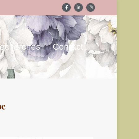
echerches
Contact
ne