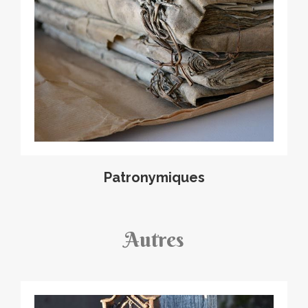
Patronymiques
Autres