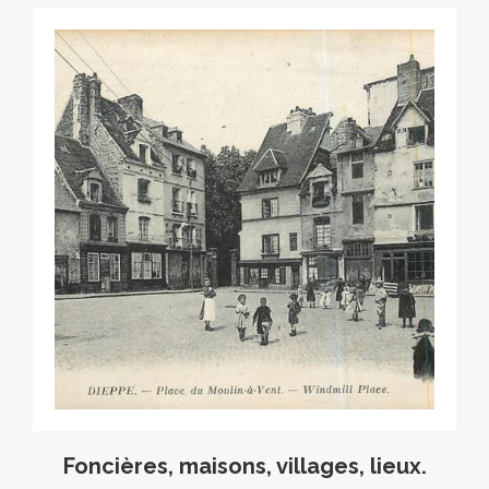
Foncières, maisons, villages, lieux.